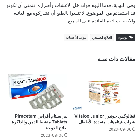
وفي النهاية، قدما اليوم فوائد خل الاعشاب وأضراره. نتمنى أن تكونوا
قد استفدتم من الموضوع. لا تنسوا بالطبع أن تشاركوه مع العائلة
والأصحاب لتعم الفائدة على الجميع.
الوسوم
العلاج الطبيعي
فوائد الأعشاب
مقالات ذات صلة
فيتالوكس جونيور Vitalox Junior
بيراسيتام أقراص Piracetam
شراب فيتامينات متعددة للأطفال
Tablets منشط للذهن والذاكرة
لعلاج الدوخة
2023-09-06
2023-09-06