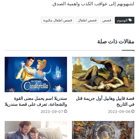
لتنبهونهم إلى عواقب الكذب واهمية الصدق.
الوسوم
قصص
قصص اطفال
قصص اطفال مكتوبة
مقالات ذات صلة
قصة قابیل وھابیل أول جريمة قتل
سندريلا اسم يحمل معنى القوة
في التاريخ
والشجاعة، تعرف على قصة سندريلا
2023-09-07
2023-09-06