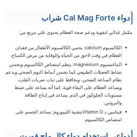
دواء Cal Mag Forte شراب
مكمل غذائي لتقوية ودعم صحة العظام يحتوي على مزيج من:
الكالسيوم calcium: يحمي الكالسيوم الأطفال من فقدان
العظام في وقت لاحق من الحياة والوقاية من مرض الكساح.
الماغنسيوم magnesium: ينظم امتصاص الكالسيوم ويحسن
نشاط العضلات الطبيعي كما يحسن أنماط النوم الصحي ويدعم
نظام المناعة الصحي، ويحافظ على ثبات ضربات القلب،
ويساعد العظام على البقاء قوية. كما أنه يساعد على ضبط
مستويات الجلوكوز في الدم. يساعد في إنتاج الطاقة
والبروتين.
فيتامين د Vitamin Dبتقنية الليبوزوم: يساعد الجسم على
امتصاص الكالسيوم.
دواعي استخدام دواء كال ماج فورت