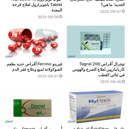
الجديد؛ ما هي؟
Tablet بانتوبرازول لعلاج قرحة
المعدة
2023-09-07
2023-09-06
تيجرال أقراص 200 Tegral
فيرينو Ferrino أقراص حديد بطعم
كاربامازپين لعلاج الصرع والهوس
الشوكولاتة لمنع وعلاج فقر الدم
في ثنائي القطب
2023-09-07
2023-09-06
هاي فايبر HyFiber ألياف غذائية
أومسيت أقراص Omcet مضاد