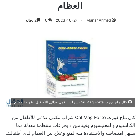
العظام
Manar Ahmed
2023-10-24
0
2 دقائق
كال ماج فورت Cal Mag Forte شراب مكمل غذائي للأطفال لتقوية العظام
كال ماج فورت Cal Mag Forte شراب مكمل غذائي للأطفال من
الكالسيوم والمغنيسيوم وفيتامين د بجرعات منتظمة معدلة مما
يسهل امتصاصه والاستفادة منه لمنع وعلاج لين العظام لدى أطفالك.