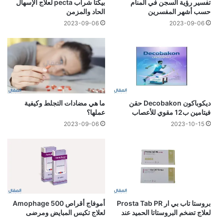
تفسير رؤية السجن في المنام
بيكتا شراب pecta لعلاج الإسهال
حسب أشهر المفسرين
الحاد والمزمن
2023-09-06
2023-09-06
ديكوباكون Decobakon حقن
ما هي مضادات التجلط وكيفية
فيتامين ب12 مقوي للأعصاب
عملها؟
2023-09-06
2023-10-15
بروستا تاب بي ار Prosta Tab PR
أموفاج أقراص 500 Amophage
لعلاج تضخم البروستاتا الحميد عند
لعلاج تكيس المبايض ومرضى