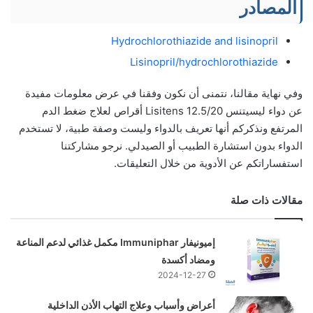
المصادر
Hydrochlorothiazide and lisinopril
Lisinopril/hydrochlorothiazide
وفي نهاية مقالنا، نتمنى أن نكون وفقنا في عرض معلومات مفيدة
عن دواء ليسيتنس 12.5/20 Lisitens أقراص لعلاج ضغط الدم
المرتفع ونذكركم أنها تعريف بالدواء وليست وصفة طبية، لا تستخدم
الدواء بدون استشارة الطبيب أو الصيدلي. نرجو مشاركتنا
استفساراتكم عن الأدوية من خلال التعليقات.
مقالات ذات صلة
إميونيفار Immuniphar مكمل غذائي لدعم المناعة
ومضاد أكسدة
2024-12-27
أعراض وأسباب وعلاج التهاب الأذن الداخلية