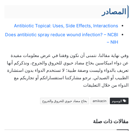
المصادر
Antibiotic Topical: Uses, Side Effects, Interactions
Does antibiotic spray reduce wound infection? – NCBI
– NIH
وفي نهاية مقالنا، نتمنى أن نكون وفقنا في عرض معلومات مفيدة
عن دواء اميكاسين بخاخ مضاد حيوي للحروق والجروح، ونذكركم أنها
تعريف بالدواء وليست وصفة طبية؛ لا تستخدم الدواء بدون استشارة
الطبيب أو الصيدلي. نرجو مشاركتنا استفساراتكم أو تجاربكم مع
الدواء من خلال التعليقات
الوسوم
amikacin
بخاخ مضاد حيوي للحروق والجروح
مقالات ذات صلة