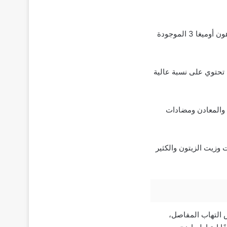
قد يستفيد الأشخاص المصابون بحالات التهابية مثل التهاب المفاصل الروماتويدي من زيادة تناول دهون أوميغا 3 الموجودة
تحتوي على نسبة عالية
ت والمعادن ومضادات
 وزيت الزيتون والكثير
 التهاب المفاصل،