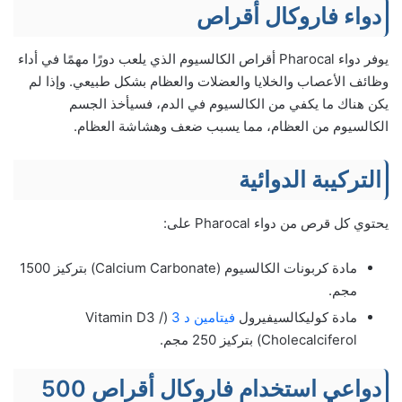
دواء فاروكال أقراص
يوفر دواء Pharocal أقراص الكالسيوم الذي يلعب دورًا مهمًا في أداء
وظائف الأعصاب والخلايا والعضلات والعظام بشكل طبيعي. وإذا لم
يكن هناك ما يكفي من الكالسيوم في الدم، فسيأخذ الجسم
الكالسيوم من العظام، مما يسبب ضعف وهشاشة العظام.
التركيبة الدوائية
يحتوي كل قرص من دواء Pharocal على:
مادة كربونات الكالسيوم (Calcium Carbonate) بتركيز 1500
مجم.
مادة كوليكالسيفيرول
فيتامين د 3
(Vitamin D3 /
Cholecalciferol) بتركيز 250 مجم.
دواعي استخدام فاروكال أقراص 500