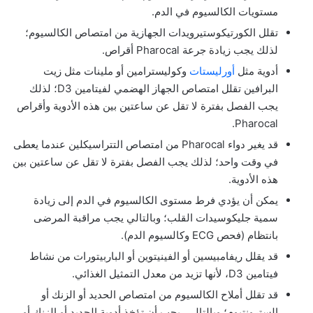
مستويات الكالسيوم في الدم.
تقلل الكورتيكوستيرويدات الجهازية من امتصاص الكالسيوم؛
لذلك يجب زيادة جرعة Pharocal أقراص.
أدوية مثل
أورليستات
وكوليسترامين أو ملينات مثل زيت
البرافين تقلل امتصاص الجهاز الهضمي لفيتامين D3؛ لذلك
يجب الفصل بفترة لا تقل عن ساعتين بين هذه الأدوية وأقراص
Pharocal.
قد يغير دواء Pharocal من امتصاص التتراسيكلين عندما يعطى
في وقت واحد؛ لذلك يجب الفصل بفترة لا تقل عن ساعتين بين
هذه الأدوية.
يمكن أن يؤدي فرط مستوى الكالسيوم في الدم إلى زيادة
سمية جليكوسيدات القلب؛ وبالتالي يجب مراقبة المرضى
بانتظام (فحص ECG وكالسيوم الدم).
قد يقلل ريفامبيسين أو الفينيتوين أو الباربيتورات من نشاط
فيتامين D3، لأنها تزيد من معدل التمثيل الغذائي.
قد تقلل أملاح الكالسيوم من امتصاص الحديد أو الزنك أو
السترونتيوم؛ وبالتالي، يجب أن تؤخذ أدوية الحديد أو الزنك أو