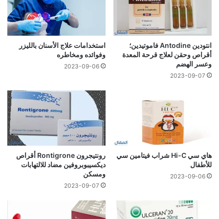
انتودين Antodine فاموتيدين؛
استخدامات علاج الأسنان بالليزر
أقراص وحقن لعلاج قرحة المعدة
وفوائده ومخاطره
وعسر الهضم
2023-09-06
2023-09-07
هاي سي Hi-C شراب فيتامين سي
رونتيجرون Rontigrone أقراص
للأطفال
ديكسيبوبروفين مضاد للالتهابات
ومسكن
2023-09-06
2023-09-07