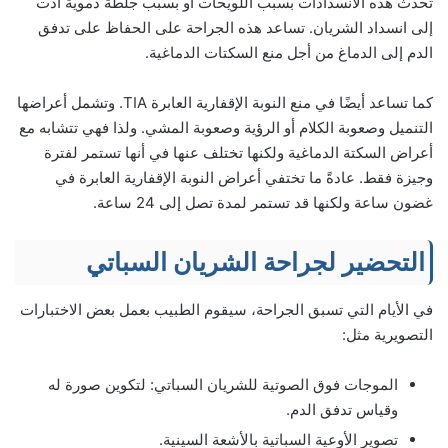
تحدث هذه الانسدادات بسبب اللويحات أو بسبب جلطة دموية أدت
إلى انسداد الشريان. تساعد هذه الجراحة على الحفاظ على تدفق
الدم إلى الدماغ من أجل منع السكتات الدماغية.
كما تساعد أيضًا في منع النوبة الإقفارية العابرة TIA. وتشمل أعراضها
التنميل وصعوبة الكلام أو الرؤية وصعوبة المشي. ولذا فهي تتشابه مع
أعراض السكتة الدماغية ولكنها تختلف عنها في أنها تستمر لفترة
وجيزة فقط. عادةً ما تختفي أعراض النوبة الإقفارية العابرة في
غضون ساعة ولكنها قد تستمر لمدة تصل إلى 24 ساعة.
التحضير لجراحة الشريان السباتي
في الأيام التي تسبق الجراحة، سيقوم الطبيب بعمل بعض الاختبارات
التصويرية مثل:
الموجات فوق الصوتية للشريان السباتي: لتكوين صورة له
وقياس تدفق الدم.
تصوير الأوعية السباتية بالأشعة السينية.