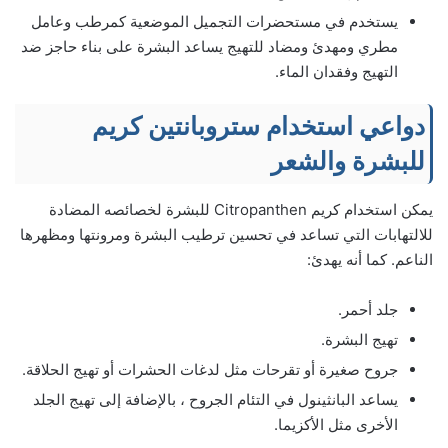
يستخدم في مستحضرات التجميل الموضعية كمرطب وعامل
مطري ومهدئ ومضاد للتهيج يساعد البشرة على بناء حاجز ضد
التهيج وفقدان الماء.
دواعي استخدام ستروبانتين كريم
للبشرة والشعر
يمكن استخدام كريم Citropanthen للبشرة لخصائصه المضادة
للالتهابات التي تساعد في تحسين ترطيب البشرة ومرونتها ومظهرها
الناعم. كما أنه يهدئ:
جلد أحمر.
تهيج البشرة.
جروح صغيرة أو تقرحات مثل لدغات الحشرات أو تهيج الحلاقة.
يساعد البانثينول في التئام الجروح ، بالإضافة إلى تهيج الجلد
الأخرى مثل الأكزيما.