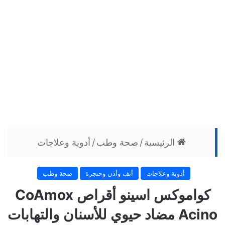
الرئيسية
/
صحة وطب
/
أدوية وعلاجات
أدوية وعلاجات
أنف وأذن وحنجرة
صحة وطب
كواموكس اسينو أقراص CoAmox
Acino مضاد حيوي للأسنان والتهابات