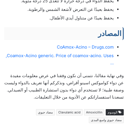
يحفظ الدواء في درجة حرارة لا تتعدى 25 درجة مئوية.
يحفظ بعيدًا عن التعرض لأشعة الشمس والرطوبة.
يحفظ بعيدًا عن متناول أيدي الأطفال.
المصادر
CoAmox-Acino – Drugs.com
Coamox-Acino generic. Price of coamox-acino. Uses,
…
وفي نهاية مقالنا، نتمنى أن نكون وفقنا في عرض معلومات مفيدة
عن دواء كواموكس اسينو أقراص، ونذكركم أنها تعريف بالدواء وليست
وصفة طبية؛ لا تستخدم أي دواء بدون استشارة الطبيب أو الصيدلي.
تسعدنا استفساراتكم عن الأدوية من خلال التعليقات.
الوسوم
Amoxicillin
Clavulanic acid
مضاد حيوي
مضاد حيوي واسع المدى