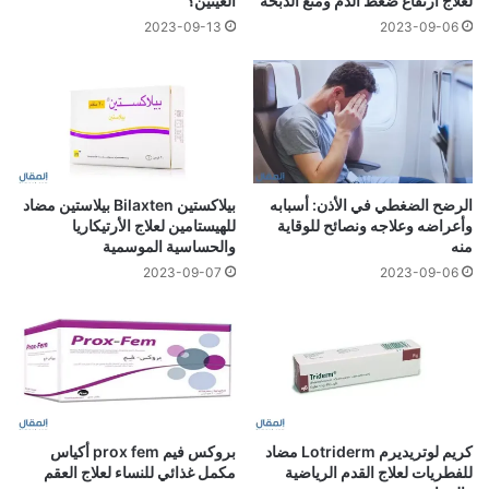
لعلاج ارتفاع ضغط الدم ومنع الذبحة
العينين؟
2023-09-13
2023-09-06
الرضح الضغطي في الأذن: أسبابه
بيلاكستين Bilaxten بيلاستين مضاد
وأعراضه وعلاجه ونصائح للوقاية
للهيستامين لعلاج الأرتيكاريا
منه
والحساسية الموسمية
2023-09-07
2023-09-06
كريم لوتريديرم Lotriderm مضاد
بروكس فيم prox fem أكياس
للفطريات لعلاج القدم الرياضية
مكمل غذائي للنساء لعلاج العقم