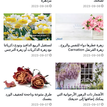
لصحتك
مزدهرة
2023-09-06
2023-09-06
زهرة عطرها دواء للنفس والروح..
لنستقبل الربيع الدافئ ونودع ذكرياتنا
زهرة القرنفل Carnation
مع زهرة الذكريات أو زهرة النرجس
2023-09-07
2023-09-06
الأشجار ذات الزهور الأرجوانية التي
طرق متنوعة وناجحة لتجفيف الورد
يمكنك إضافتها إلى حديقتك
بنفسك
2023-09-07
2023-09-07