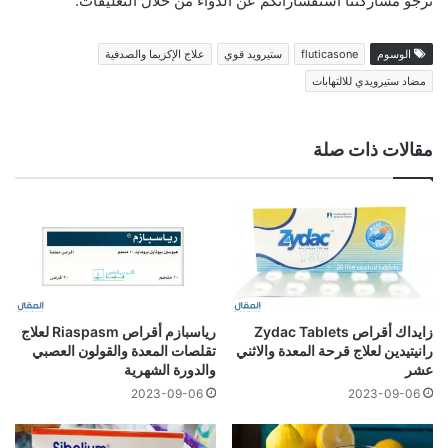
نرجو مشاركتنا استفساراتكم عن الدواء من خلال التعليقات.
الوسوم
fluticasone
ستيرويد قوي
علاج الإكزيما والصدفية
مضاد ستيرويدي للالتهابات
مقالات ذات صلة
زايداك أقراص Zydac Tablets
رياسبازم أقراص Riaspasm لعلاج
رانيتيدين لعلاج قرحة المعدة والاثني
تقلصات المعدة والقولون العصبي
عشر
والدورة الشهرية
2023-09-06
2023-09-06