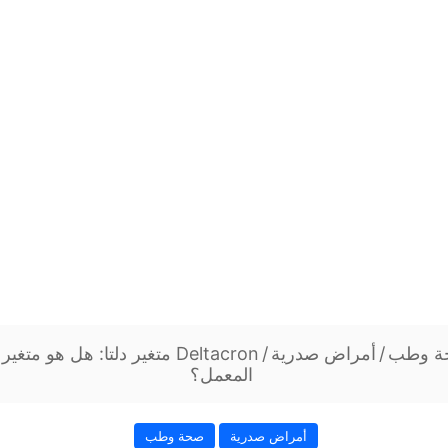
ة وطب
/
أمراض صدرية
/
Deltacron متغير دلتا: هل هو م
المعمل؟
أمراض صدرية
صحة وطب