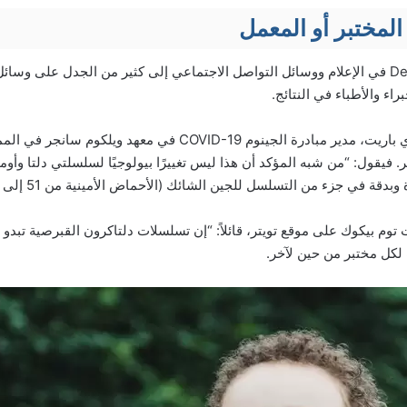
لمختبر أو المعمل
أدت ظهور أخبار Deltacron في الإعلام ووسائل التواصل الاجتماعي إلى كثير من الجدل على
ء والأطباء في النتائج.
حيث يعتقد الدكتور جيفري باريت، مدير مبادرة الجينوم COVID-19 في م
 فيقول: “من شبه المؤكد أن هذا ليس تغييرًا بيولوجيًا لسلسلتي دلتا وأو
توم بيكوك على موقع تويتر، قائلاً: “إن تسلسلات دلتاكرون القبرصية تبدو
لكل مختبر من حين لآخر.