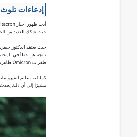
إدعاءات تلوث ا
حيث شكك العديد من الخبرا
ناتجة عن خطأ في المختبر.
طفرات Omicron ظاهرة وبدقة في جزء من التسلسل للجين الشائك (الأحماض الأمينية من 51 إلى 143).
كما كتب عالم الفيروسات 
مشيرًا إلى أن ذلك يحدث 