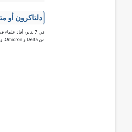
دلتاكرون أو متغير دلت
من Delta و Omicron. وأكد الأطباء أن المتغير دلتا مشابه لخصائصه الوراثية مع أوميكرون.