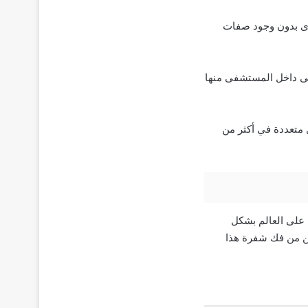
خرى بدون وجود صفات
إصابة بـ Deltacron كانت أعلى في المرضى داخل المستشفى منها
على أنها Deltacron في إجراءات تسلسل متعددة في أكثر من
 على العالم بشكل
كن من فك شفرة هذا