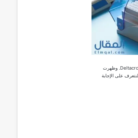
مؤخرًا أصبحنا نسمع كثيرًا عن متغير دلتا وهو متغيرًا هجينًا جديدًا من SARS-CoV-2. وعرف باسم Deltacron. وظهرت
لنتعرف على الإجابة