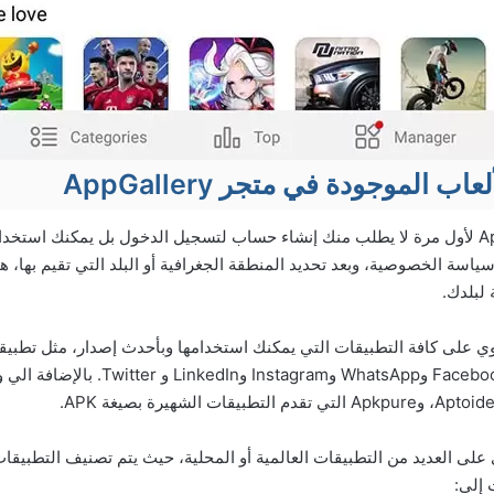
ب الموجودة في متجر AppGallery
عند استخدام App Gallery لأول مرة لا يطلب منك إنشاء حساب لتسجيل الدخول بل يمكنك اس
سة الخصوصية، وبعد تحديد المنطقة الجغرافية أو البلد التي تقيم بها، هذ
 لبلدك.
وي على كافة التطبيقات التي يمكنك استخدامها وبأحدث إصدار، مثل تطبي
الاجتماعي مثل تطبيق Facebook وWhatsApp وgram
 إلى: