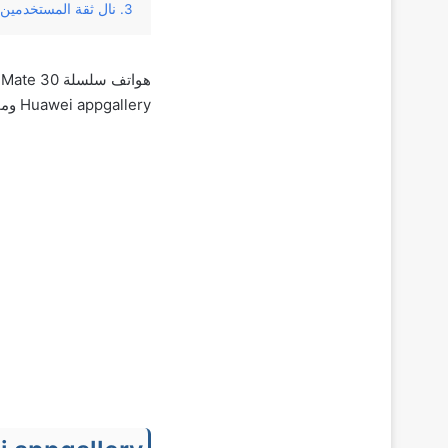
نال ثقة المستخدمين
ه
Huawei appgallery ومميزاته وأهم التطبيقات به.