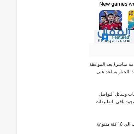
تخدامه مباشرةً بعد الموافقة
ا الخيار يساعد على
قات وسائل التواصل
Insta وLinkedIn و Twitter. بالإضافة الي وجود باقي التطبيقات
ويحتوي أيضًا متجر هواوي على العديد من التطبيقات العالمية أو المحلية، حيث يتم تصنيف التطبيقات الي 18 فئة متنوعة.