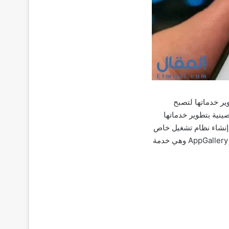
 كل جهدها لتتمكن من تطوير خدماتها لتصبح
 الصينية بتطوير خدماتها
 إنشاء نظام تشغيل خاص
بها وبهواتفها المميزة واستبدلت خدمات جوجل بإطلاق HMS أو Huawei Mobile Services ومتجر AppGallery وهي خدمة