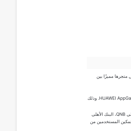
متجرها مميزًا بين
إطلاق خدمة الدفع الإلكتروني المباشر لعملائها داخل كافة التطبيقات والألعاب عبر متجر HUAWEI AppGallery. وذلك
التعاقد مع البنوك الشهيرة فى مصر مثل CIB وبنك مصر وبنك القاهرة وبنك قطر الوطنى الأهلى QNB، البنك الأهلى
ABK Egypt على إضافة التطبيقات البنكية الخاصة بهم إلى HUAWEI AppGallery لتمكين المستخدمين من