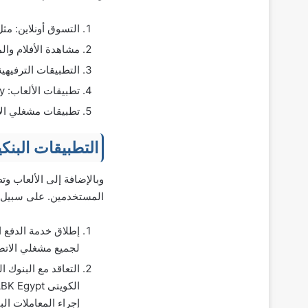
التسوق أونلاين: مثل،  Noon – Jumia – OLX – Fawry – Lucky
مشاهدة الأفلام والمسلسلات أونلا
التطبيقات الترفيهية: مثل، Anghami – Sound Cloud – Deezer
تطبيقات الألعاب: PUBG – Call Of Duty.
تطبيقات مشغلي الا
التطبيقات البنكية في 
وبالإضافة إلى الألعاب و
المستخدمين. على سبيل 
لجميع مشغلي الاتص
إجراء المعاملات الب