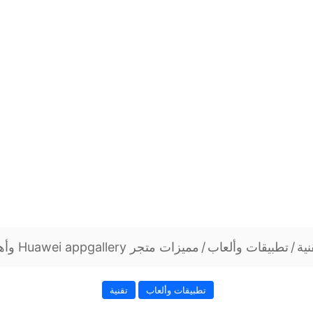
نية
/
تطبيقات وألعاب
/
مميزات متجر Huawei appgallery وأهم التطبيقات به
تطبيقات وألعاب
تقنية