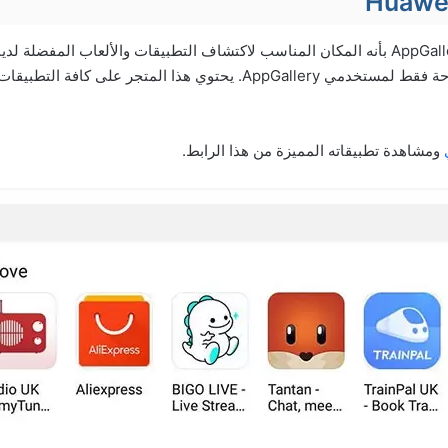
Huawei
وصفت شركة هواوي AppGallery بأنه المكان المناسب لاكتشاف التطبيقات والألعاب المفضل
والجوائز والمكافأت المتاحة فقط لمستخدمي AppGallery. يحتوي هذا المتجر ع
ومشاهدة تطبيقاته المميزة من هذا الرابط.