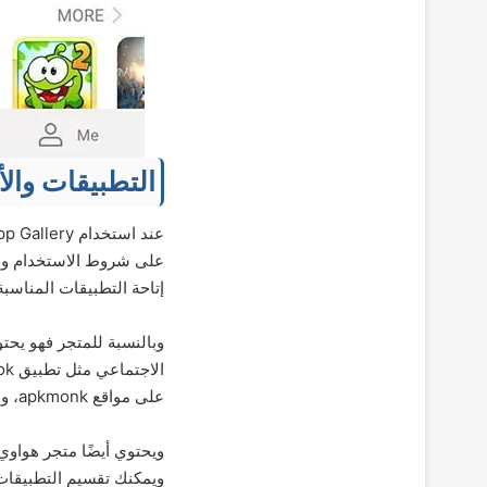
التطبيقات والألعا
على شروط الاستخدام وسيا
إتاحة التطبيقات المناسبة
وبالنسبة للمتجر فهو يحت
على مواقع apkmonk، وAptoide، وApkpure التي تقدم التطبيقات الشهيرة بصيغة APK.
ويمكنك تقسيم التطبيقات