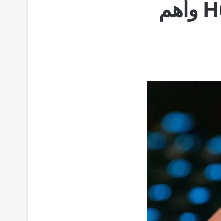
مميزات متجر Huawei appgallery وأهم