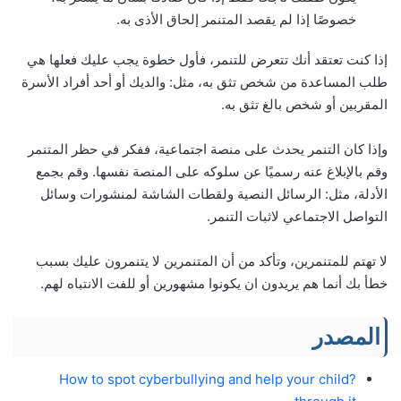
خصوصًا إذا لم يقصد المتنمر إلحاق الأذى به.
إذا كنت تعتقد أنك تتعرض للتنمر، فأول خطوة يجب عليك فعلها هي
طلب المساعدة من شخص تثق به، مثل: والديك أو أحد أفراد الأسرة
المقربين أو شخص بالغ تثق به.
وإذا كان التنمر يحدث على منصة اجتماعية، ففكر في حظر المتنمر
وقم بالإبلاغ عنه رسميًا عن سلوكه على المنصة نفسها. وقم بجمع
الأدلة، مثل: الرسائل النصية ولقطات الشاشة لمنشورات وسائل
التواصل الاجتماعي لاثبات التنمر.
لا تهتم للمتنمرين، وتأكد من أن المتنمرين لا يتنمرون عليك بسبب
خطأ بك أنما هم يريدون ان يكونوا مشهورين أو للفت الانتباه لهم.
المصدر
?How to spot cyberbullying and help your child