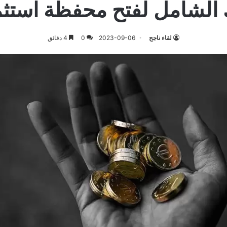
 الشامل لفتح محفظة استثم
لقاء ناجح
2023-09-06
0
4 دقائق