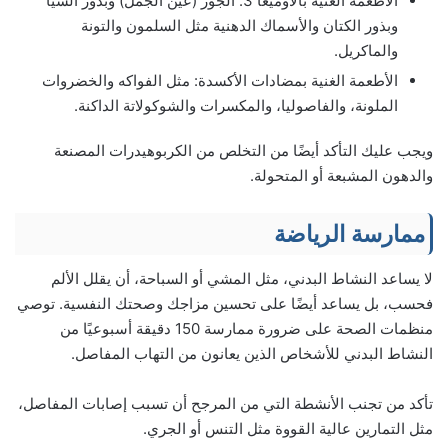
الأطعمة الغنية بالأوميغا 3: الجوز (عين الجمل) وبذور الشيا
وبذور الكتان والأسماك الدهنية مثل السلمون والتونة
والماكريل.
الأطعمة الغنية بمضادات الأكسدة: مثل الفواكه والخضروات
الملونة، والفاصوليا، والمكسرات والشوكولاتة الداكنة.
ويجب عليك التأكد أيضًا من التخلص من الكربوهيدرات المصنعة
والدهون المشبعة أو المتحولة.
ممارسة الرياضة
لا يساعد النشاط البدني، مثل المشي أو السباحة، أن يقلل الألم
فحسب، بل يساعد أيضًا على تحسين مزاجك وصحتك النفسية. توصي
منظمات الصحة على ضرورة ممارسة 150 دقيقة أسبوعيًا من
النشاط البدني للأشخاص الذين يعانون من التهاب المفاصل.
تأكد من تجنب الأنشطة التي من المرجح أن تسبب إصابات المفاصل،
مثل التمارين عالية القووة مثل التنس أو الجري.