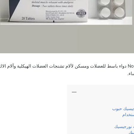
نورجيسيك حبوب Norgesic دواء باسط للعضلات ومسكن لآلام تشنجات العضلات الهيكلية وآلام ا
اء.
جيسيك حبوب
تخدام
ب نورجيسيك
يك