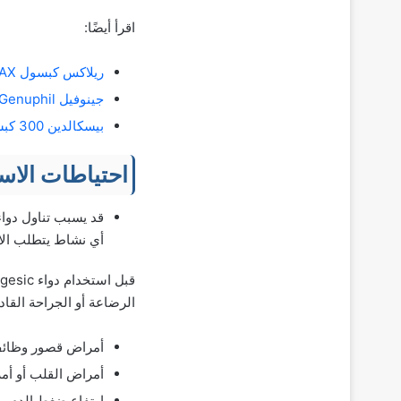
اقرأ أيضًا:
ريلاكس كبسول RELAX وكريم باسط للعضلات ومسكن للألم لعلاج تشنجات العضلات
جينوفيل Genuphil أقراص وشراب لعلاج خشونة الركبة والتهابات المفاصل الروماتويدي
بيسكالدين 300 كبسول PIASCLEDINE لعلاج خشونة الغضاريف وآلام المفاصل
احتياطات الاس
قد يسبب تناول دواء
أي نشاط يتطلب الانت
الرضاعة أو الجراحة القاد
أمراض قصور وظائف 
أمراض القلب أو أمر
ارتفاع ضغط الدم.