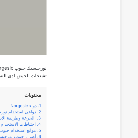
تشنجات الحيض لدى النس
محتويات
دواء Norgesic
دواعي استخدام نور
الجرعة وطريقة الاس
احتياطات الاستخدام
موانع استخدام حبو
أضرار حبوب نورجيس