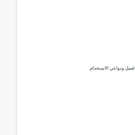
راص؛ تركيبته الدوائية وآلية العمل ودواعي الاستخدام