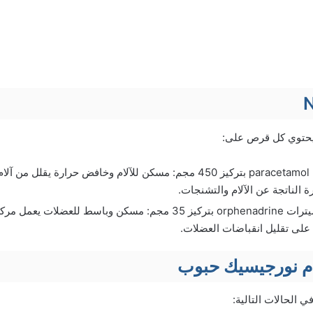
حتوي كل قرص على:
مادة الباراسيتامول paracetamol بتركيز 450 مجم: مسكن للآلام وخافض حرارة 
ة الناتجة عن الآلام والتشنجات.
مادة أورفينادرين سيترات orphenadrine بتركيز 35 مجم: مسكن وباسط لل
على تقليل انقباضات العضلات.
م نورجيسيك حبوب