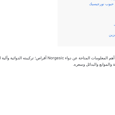
مع حبوب نورجيسيك
خزين
وفي مقالنا هذا سنناقش أهم المعلومات المتاحة عن دواء Norgesic أق
ية والموانع والبدائل وسعره.