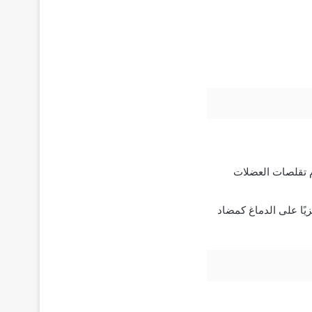
يقلل من آلام تقلصات العضلات
عضلات يعمل مركزيًا على الدماغ كمضاد