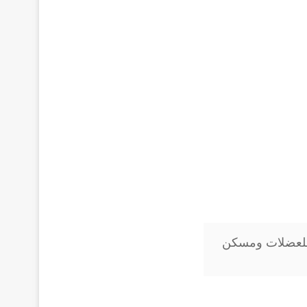
 Norgesic باسط للعضلات ومسكن