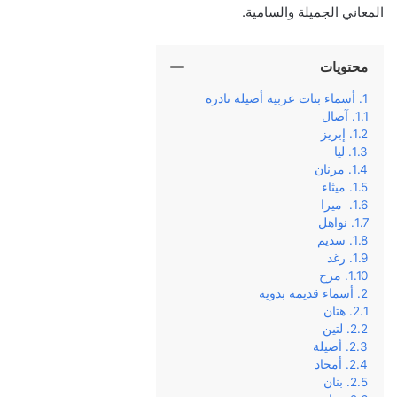
المعاني الجميلة والسامية.
محتويات
أسماء بنات عربية أصيلة نادرة
آصال
إبريز
ليا
مرنان
ميثاء
ميرا
نواهل
سديم
رغد
مرح
أسماء قديمة بدوية
هتان
لتين
أصيلة
أمجاد
بنان