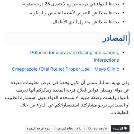
يحفظ الدواء في درجة حرارة لا تتعدى 25 درجة مئوية.
يحفظ بعيدًا عن التعرض لأشعة الشمس والرطوبة.
يحفظ بعيدًا عن متناول أيدي الأطفال.
المصادر
Prilosec (omeprazole) dosing, indications,
interactions
Omeprazole (Oral Route) Proper Use – Mayo Clinic
وفي نهاية مقالنا، نتمنى أن نكون وفقنا في عرض معلومات مفيدة
عن دواء اوميدار أقراص لعلاج قرحة المعدة ونذكركم أنها تعريف
بالدواء وليست وصفة طبية، لا تستخدم الدواء بدون استشارة الطبيب
أو الصيدلي. نرجو مشاركتنا استفساراتكم عن الدواء من خلال
التعليقات.
الوسوم
Omeprazole
علاج ارتجاع المريء
علاج قرحة المعدة