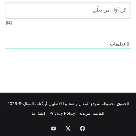
0
تعليقات
الحقوق محفوظة لموقع
المقال
وأصحابها الأصليين أو كتاب المقال © 2026
القائمة البريدية
Privacy Policy
اتصل بنا
فيسبوك
‫X
‫YouTube