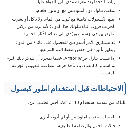
زيادتها لاحقا بعد معرفة مدى تأثير الدواء عليك.
يمكنك تناول دواء أملوديبين مع أو بدون طعام.
ابتلع الكبسولات كاملة مع كوب من الماء. ولا تأكل أو تشرب
الجريب فروت أثناء تناولك هذا الدواء؛ لأنه يزيد من تركيز
أملوديبين في جسمك ويؤدي إلى تفاقم الآثار الجانبية.
قد يستغرق الأمر أسبوعين للحصول على فائدة من الدواء
ويظهر تأثيره في خفض ضغط الدم المرتفع.
إذا نسيت تناول جرعة Amlor، خذها بمجرد أن تتذكر ذلك اليوم
ثم استمر كالمعتاد. ولا تأخذ جرعة مضاعفة لتعويض الجرعة
المنسية.
الاحتياطات قبل استخدام املور كبسول
للتأكد من سلامة استخدام Amlor 10، أخبر الطبيب عن:
الحساسية تجاه أملوديبين أو أي أدوية أخرى.
حالات الحمل والرضاعة الطبيعية.