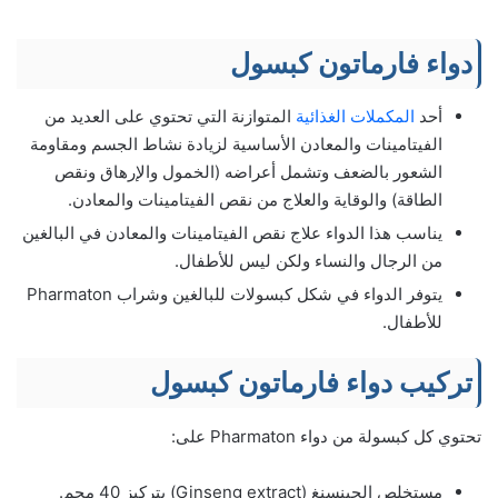
دواء فارماتون كبسول
أحد
المكملات الغذائية
المتوازنة التي تحتوي على العديد من
الفيتامينات والمعادن الأساسية لزيادة نشاط الجسم ومقاومة
الشعور بالضعف وتشمل أعراضه (الخمول والإرهاق ونقص
الطاقة) والوقاية والعلاج من نقص الفيتامينات والمعادن.
يناسب هذا الدواء علاج نقص الفيتامينات والمعادن في البالغين
من الرجال والنساء ولكن ليس للأطفال.
يتوفر الدواء في شكل كبسولات للبالغين وشراب Pharmaton
للأطفال.
تركيب دواء فارماتون كبسول
تحتوي كل كبسولة من دواء Pharmaton على:
مستخلص الجينسنغ (Ginseng extract) بتركيز 40 مجم.