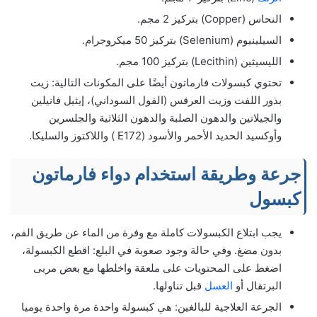
النحاس (Copper) بتركيز 2 مجم.
السيلينيوم (Selenium) بتركيز 50 ميكروجرام.
الليسيثين (Lecithin) بتركيز 100 مجم.
تحتوي كبسولات فارماتون أيضًا على المكونات التالية: زيت
بذور اللفت وزيت العرقس (الفول السوداني)، إيثيل فانيلين
والجيلاتين والدهون الصلبة والدهون الثلاثية والجلسرين
وأوكسيد الحديد الأحمر والأسود (E172 ) واللاكتوز والسليكا.
جرعة وطريقة استخدام دواء فارماتون
كبسول
يجب ابتلاع الكبسولات كاملة مع وفرة من الماء عن طريق الفم،
بدون مضغ. وفي حالة وجود صعوبة في البلع: اقطع الكبسولة،
اضغط على المحتويات على ملعقة واخلطها مع بعض مربى
البرتقال أو
العسل
قبل تناولها.
الجرعة العلاجية للبالغين: هي كبسولة واحدة مرة واحدة يوميا