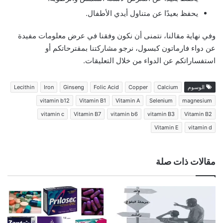
يحفظ بعيدًا عن متناول أيدي الأطفال.
وفي نهاية مقالنا، نتمنى أن نكون وفقنا في عرض معلومات مفيدة
عن دواء فارماتون كبسول، نرجو مشاركتنا بمقترحاتكم أو
استفساراتكم عن الدواء من خلال التعليقات.
الوسوم
Calcium
Copper
Folic Acid
Ginseng
Iron
Lecithin
vitamin b12
Vitamin B1
Vitamin A
Selenium
magnesium
vitamin c
Vitamin B7
vitamin b6
vitamin B3
Vitamin B2
Vitamin E
vitamin d
مقالات ذات صلة