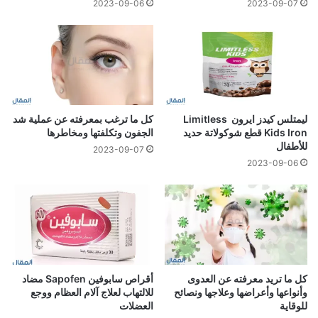
2023-09-06
2023-09-07
ليمتلس كيدز ايرون Limitless
كل ما ترغب بمعرفته عن عملية شد
Kids Iron قطع شوكولاتة حديد
الجفون وتكلفتها ومخاطرها
للأطفال
2023-09-07
2023-09-06
كل ما تريد معرفته عن العدوى
أقراص سابوفين Sapofen مضاد
وأنواعها وأعراضها وعلاجها ونصائح
للالتهاب لعلاج آلام العظام ووجع
للوقاية
العضلات