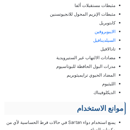
مثبطات مستقبلات ألفا
مثبطات الإنزيم المحول للانجيوتسنين
كابتوبريل
الايبوبروفين
السيلدينافيل
تادالافيل
مضادات الالتهاب غير الستيرويدية
مدرات البول الحافظة للبوتاسيوم
المضاد الحيوي ترايميثوبريم
الليثيوم
الديكلوفيناك
موانع الاستخدام
يمنع استخدام دواء Sartan في حالات فرط الحساسية لأي من
مكونات الدواء.