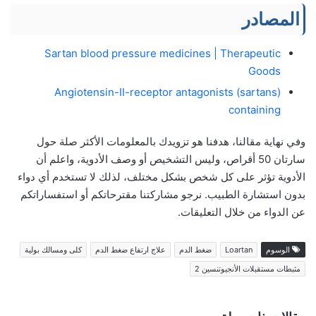
المصادر
Sartan blood pressure medicines | Therapeutic
Goods
Angiotensin-II-receptor antagonists (sartans)
containing
وفي نهاية مقالنا، هدفنا هو تزويدك بالمعلومات الأكثر صلة حول
سارتان 50 أقراص، وليس التشخيص أو وصف الأدوية، واعلم أن
الأدوية تؤثر على كل شخص بشكل مختلف، لذلك لا تستخدم أي دواء
بدون استشارة الطبيب. نرجو مشاركتنا مقترحاتكم أو استفساراتكم
عن الدواء من خلال التعليقات.
الوسوم
Loartan
ضغط الدم
علاج ارتفاع ضغط الدم
كلى ومسالك بولية
مثبطات مستقبلات الأنجيوتنسين 2