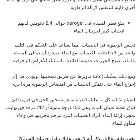
أخرى قابلة للتنفس لإزالة الرطوبة.
يبلغ قطر المسام في xerogel حوالي 2.4 نانومتر. لديهم
انجذاب كبير لجزيئات الماء.
تحبس الرطوبة في الحبيبات، مما يساعد على التحكم في التلف
والحد من التفاعلات الكيميائية مع الماء. بمجرد أن تمتلئ المسام
بالماء، تصبح الخرزات عديمة الفائدة، باستثناء الأغراض الزخرفية.
ومع ذلك، يمكنك إعادة تدويرها عن طريق تسخينها، ويؤدي هذا إلى
إخراج الماء حتى تتمكن الحبيبات من امتصاص الرطوبة مرة أخرى.
للقيام بذلك، كل ما عليك القيام به هو تسخين الجل في فرن دافئ
فوق نقطة غليان الماء، وهي 100 درجة مئوية أو 212 درجة فهرنهايت.
بمجرد إزالة الماء، اترك الحبيبات لتبرد ثم قم بتخزينها في وعاء
مقاوم للماء.
وفي نهاية مقالنا، نذكر أنه لا يجب عليك تناول حبيبات السيليكا