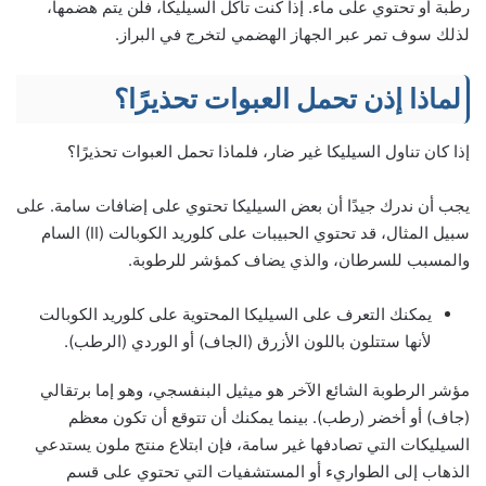
رطبة أو تحتوي على ماء. إذا كنت تأكل السيليكا، فلن يتم هضمها،
لذلك سوف تمر عبر الجهاز الهضمي لتخرج في البراز.
لماذا إذن تحمل العبوات تحذيرًا؟
إذا كان تناول السيليكا غير ضار، فلماذا تحمل العبوات تحذيرًا؟
يجب أن ندرك جيدًا أن بعض السيليكا تحتوي على إضافات سامة. على
سبيل المثال، قد تحتوي الحبيبات على كلوريد الكوبالت (II) السام
والمسبب للسرطان، والذي يضاف كمؤشر للرطوبة.
يمكنك التعرف على السيليكا المحتوية على كلوريد الكوبالت
لأنها ستتلون باللون الأزرق (الجاف) أو الوردي (الرطب).
مؤشر الرطوبة الشائع الآخر هو ميثيل البنفسجي، وهو إما برتقالي
(جاف) أو أخضر (رطب). بينما يمكنك أن تتوقع أن تكون معظم
السيليكات التي تصادفها غير سامة، فإن ابتلاع منتج ملون يستدعي
الذهاب إلى الطواريء أو المستشفيات التي تحتوي على قسم