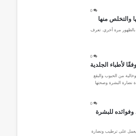
0
 والتخلص منها
مر بالظهور مرة أخري. تعرف
0
ا لأطباء الجلدية
لية من الحبوب والبقع
دة نضارة البشرة وصحتها
0
 وفوائده للبشرة
 يعمل على ترطيب ونضارة