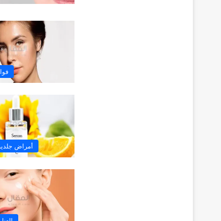
فوا
أمراض جلدية 
العنا