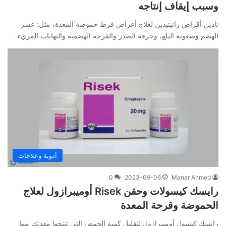
وسبب إيقاف إنتاجه
نادين أقراص رانيتيدين لعلاج أعراض فرط حموضة المعدة، مثل: عسر
الهضم وصعوبة البلع، وحرقة الصدر والقرحة الهضمية والتهابات المريء.
أدوية وعلاجات
0
2023-09-06
Manar Ahmed
رايسك كبسولات وحقن Risek أوميبرازول لعلاج
الحموضة وقرحة المعدة
رايسك كبسول أوميبرازول لتقليل كمية الحمض التي تنتجها معدتك مما