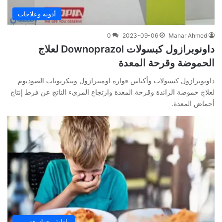
أدوية وعلاجات
0
2023-09-06
Manar Ahmed
داونوبرازول كبسولات Downoprazol لعلاج
الحموضة وقرحة المعدة
داونوبرازول كبسولات وأكياس فوارة اوميبرازول وبيكربونات الصوديوم
لعلاج حموضة الزائدة وقرحة المعدة وارتجاع المرىء الناتج عن فرط إنتاج
أحماض المعدة.
باطنة وجهاز هضمي