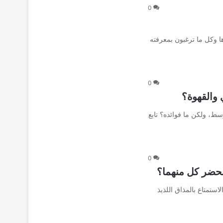
0
ها وكل ما ترغبون بمعرفته
0
 والقهوة؟
سط، ولكن ما فوائده؟ تابع
0
 نحضر كل منهما؟
استمتاع بالمذاق اللذيذ