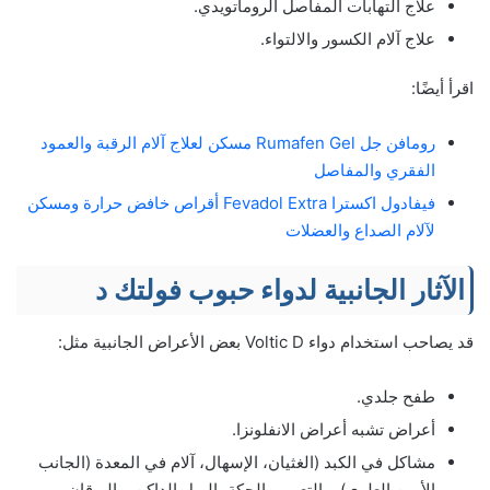
علاج التهابات المفاصل الروماتويدي.
علاج آلام الكسور والالتواء.
اقرأ أيضًا:
رومافن جل Rumafen Gel مسكن لعلاج آلام الرقبة والعمود
الفقري والمفاصل
فيفادول اكسترا Fevadol Extra أقراص خافض حرارة ومسكن
لآلام الصداع والعضلات
الآثار الجانبية لدواء حبوب فولتك د
قد يصاحب استخدام دواء Voltic D بعض الأعراض الجانبية مثل:
طفح جلدي.
أعراض تشبه أعراض الانفلونزا.
مشاكل في الكبد (الغثيان، الإسهال، آلام في المعدة (الجانب
الأيمن العلوي)، والتعب، والحكة، البول الداكن، واليرقان