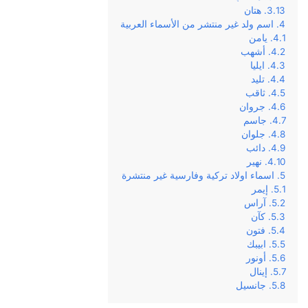
هتان
اسم ولد غير منتشر من الأسماء العربية
يامن
أشهب
ايليا
تليد
ثاقب
جروان
جاسم
جلوان
دائب
نهير
اسماء اولاد تركية وفارسية غير منتشرة
إيمر
آراس
كآن
فتون
ابيبك
أونور
إينال
جانسيل