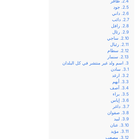
ظافر
جود
داني
دائب
رافل
رئال
ساجي
رئبال
سطام
سنمار
اسم ولد غير منتشر في كل البلدان
سادن
ارغد
أيهم
آصف
براء
إياس
داغر
صفوان
لبيد
عنان
مؤيد
مصعب