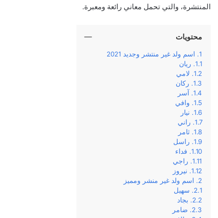
المنتشرة، والتي تحمل معاني رائعة ومعبرة.
محتويات
اسم ولد غير منتشر وجديد 2021
ريان
لامي
ركان
آسر
وافي
نيار
راني
ثامر
راسل
فداء
راجي
نيروز
اسم ولد غير منشر ومميز
سهيل
بجاد
ضامر