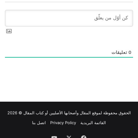
0
تعليقات
الحقوق محفوظة لموقع
المقال
وأصحابها الأصليين أو كتاب المقال © 2026
القائمة البريدية
Privacy Policy
اتصل بنا
فيسبوك
‫X
‫YouTube