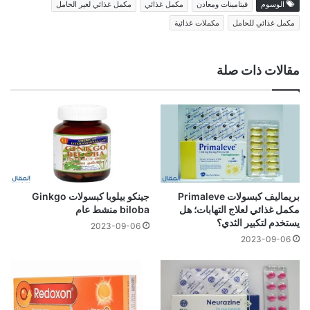
الوسوم
فيتامينات ومعادن
مكمل غذائي
مكمل غذائي لغير الحامل
مكمل غذائي للحامل
مكملات غذائية
مقالات ذات صلة
بريماليف كبسولات Primaleve
جينكو بيلوبا كبسولات Ginkgo
مكمل غذائي لعلاج التهابات؛ هل
biloba منشط عام
يستخدم لتكبير الثدي؟
2023-09-06
2023-09-06