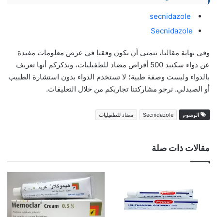
secnidazole
Secnidazole
وفي نهاية مقالنا، نتمنى أن نكون وفقنا في عرض معلومات مفيدة
عن دواء سكنيد 500 أقراص مضاد للطفيليات، ونذكركم أنها تعريف
بالدواء وليست وصفة طبية؛ لا تستخدم الدواء بدون استشارة الطبيب
أو الصيدلي. نرجو مشاركتنا تجاربكم من خلال التعليقات.
الوسوم
Secnidazole
مضاد للطفيليات
مقالات ذات صلة