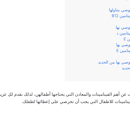
وصي بتناولها
امين B12
موصي بها
يتامين د
 E
موصي بها
تامين E
موصي بها من الحديد
حديد
 عن أهم الفيتامينات والمعادن التي يحتاجها أطفالهن، لذلك نقدم لكِ عزيز
يتامينات للاطفال التي يجب أن تحرصي على إعطائها لطفلك.