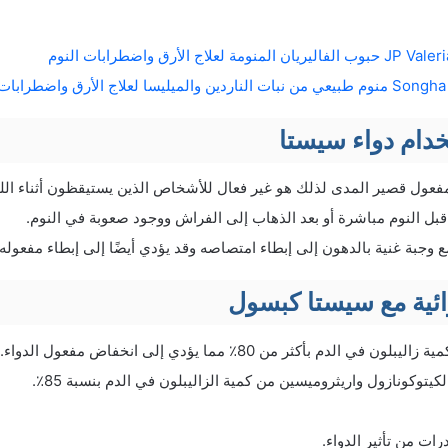
دام دواء سيستا
و مفعول قصير المدى لذلك هو غير فعال للأشخاص الذين يستيقظون أثناء الل
ع وجبة غنية بالدهون إلى إبطاء امتصاصه وقد يؤدي أيضًا إلى إبطاء مفعوله.
وائية مع سيستا كبسول
ي الدم بأكثر من 80٪ مما يؤدي إلى انخفاض مفعول الدواء.
لكيتوكونازول واريثروميسين من كمية الزاليبلون في الدم بنسبة 85٪.
ات من تأثير الدواء.