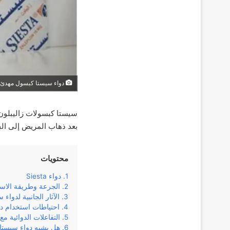
دواء سيستا كبسول مهدئ 
سيستا كبسولات زاليبلون 
بعد ذهاب المريض إلى ال
محتويات
دواء Siesta
الجرعة وطريقة الاس
الآثار الجانبية لدواء
احتياطات استخدام د
التفاعلات الدوائية م
هل يشبه دواء سيستا