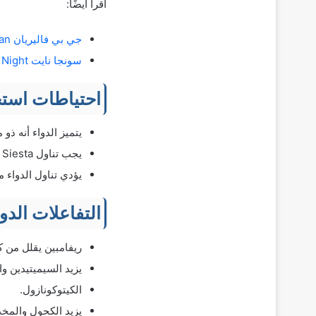
اقرأ أيضًا:
جي بي فاليريان JP Valerian حبوب الفاليريان المنومة لعلاج الأرق واضطرابات النوم
سونجا نايت Songha Night منوم طبيعي من نبات الناردين والميليسا لعلاج الأرق واضطرابات النوم
احتياطات استخ
يتميز الدواء أنه ذ
يجب تناول Siesta قبل النوم مباشرة أو بعد الذهاب إلى الفراش ووجود صعوبة في النوم.
يؤدي تناول الدواء م
التفاعلات الد
ريفامبين يقلل من كمية زاليبلون ف
يزيد السيميتيدين وا
الكيتوكونازول.
يزيد الكحول والمخدر