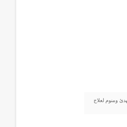
S زاليبلون مهدئ ومنوم لعلاج