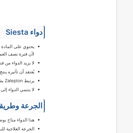
دواء Siesta
لأن فترة نصف العمر 
لا يزيد الدواء من ف
يُعتقد أن تأثيره ينتج عن تفاعله 
يرتبط Zaleplon بشكل انتقائي بالوحدة الفرعية alpha-1 الدماغية لمجمع مستقبلات GABA-A.
لا ينتمي الدواء إلى 
الجرعة وطريقة
هذا الدواء متاح بو
الجرعة العلاجية للبالغين:من (5-20 مجم) 