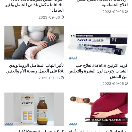
لعلاج الحساسية
tablets مكمل غذائي للحامل ولغير
الحامل
2023-09-06
2023-09-06
كريم اكرتين acretin لعلاج حب
تأثير التهاب المفاصل الروماتويدي
الشباب وتوحيد لون البشرة والتخلص
RA على الحمل وصحة الأم والجنين
من النمش
2023-09-06
2023-09-06
نصائح لسلامة ممارسة الرياضة أثناء
كابكت شراب Kapect كاولين