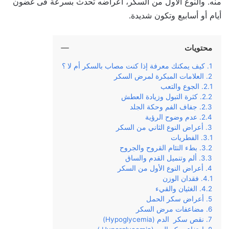
منه. والنوع الأول من السكر، أعراضه تحدث بسرعة فى غضون
أيام أو أسابيع وتكون شديدة.
محتويات
كيف يمكنك معرفة إذا كنت مصاب بالسكر أم لا ؟
العلامات المبكرة لمرض السكر
الجوع والتعب
كثرة التبول وزيادة العطش
جفاف الفم وحكة الجلد
عدم وضوح الرؤية
أعراض النوع الثاني من السكر
الفطريات
بطء التئام القروح والجروح
ألم وتنميل القدم والساق
أعراض النوع الأول من السكر
فقدان الوزن
الغثيان والقيء
أعراض سكر الحمل
مضاعفات مرض السكر
نقص سكر الدم (Hypoglycemia)