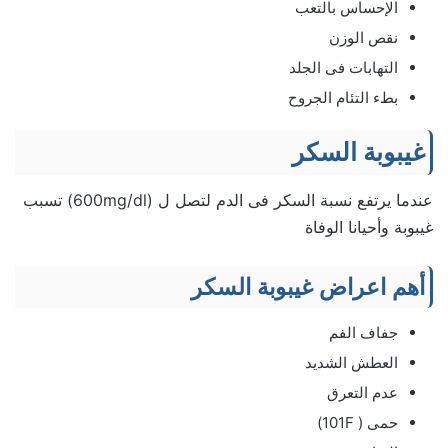
الإحساس بالتعب
نقص الوزن
التهابات فى الجلد
بطء التئام الجروح
غيبوبة السكر
عندما يرتفع نسبة السكر فى الدم لتصل ل (600mg/dl) تسبب
غيبوبة وأحيانا الوفاة
أهم اعراض غيبوبة السكر
جفاف الفم
العطش الشديد
عدم التعرق
حمى ( 101F)