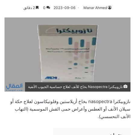
Manar Ahmed
2023-09-06
0
2 دقائق
نازوبيكترا Nasopectra بخاخ للأنف لعلاج حساسية الجيوب الأنفية
نازوبيكترا nasopectra بخاخ أزيلاستين وفلوتيكاسون لعلاج حكة أو
سيلان الأنف أو العطس وأعراض حمى القش الموسمية (التهاب
الأنف التحسسي).