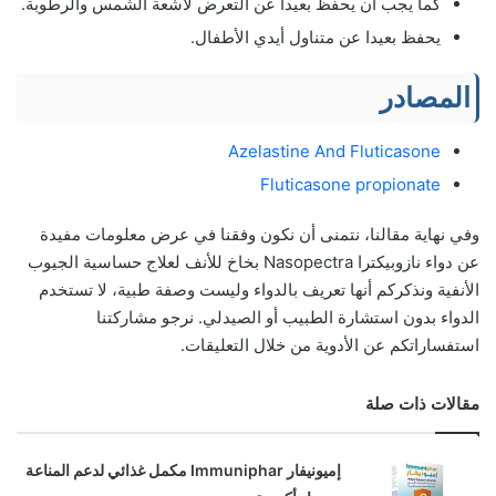
كما يجب أن يحفظ بعيدا عن التعرض لأشعة الشمس والرطوبة.
يحفظ بعيدا عن متناول أيدي الأطفال.
المصادر
Azelastine And Fluticasone
Fluticasone propionate
وفي نهاية مقالنا، نتمنى أن نكون وفقنا في عرض معلومات مفيدة
عن دواء نازوبيكترا Nasopectra بخاخ للأنف لعلاج حساسية الجيوب
الأنفية ونذكركم أنها تعريف بالدواء وليست وصفة طبية، لا تستخدم
الدواء بدون استشارة الطبيب أو الصيدلي. نرجو مشاركتنا
استفساراتكم عن الأدوية من خلال التعليقات.
مقالات ذات صلة
إميونيفار Immuniphar مكمل غذائي لدعم المناعة