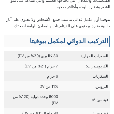
الفيتامينات والمعادن التي يحتاجها الجسم والتي تساعد على نمو
الشعر ونضارة الوجه وأظافر صحية.
بيوفيتا أول مكمل غذائي يناسب جميع الأشخاص ولا يحتوي على آثار
جانبية ضارة ويحتوي على الفيتامينات والمعادن الهامة لصحتك.
التركيب الدوائي لمكمل بيوفيتا
السعرات الحرارية:
30 كالوري (30% من DV)
الكربوهيدرات:
7 جرام (21% من DV)
السكريات:
6 جرام
البروتين:
11% من DV
6000 وحدة دولية (120% من
فيتامين A:
DV)
فيتامين C:
90 ملغ (150% من DV)