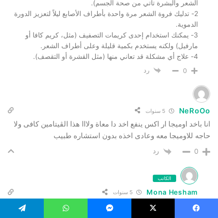
الشعر والبشرة تأتي من صحة الجسم).
2- تدليك فروة الشعر مرة واحدة بأطراف الأصابع ليلاً لتعزيز الدورة
الدموية.
3- يمكنك استخدام إحدى كريمات التصفيف (مثل، كريم كافا أو
مارفيل) ولكنه يستخدم بكمية قليلة وعلى أطراف الشعر.
4- علاج أي مشكلة قد تعاني منها (مثل القشرة أو التقصف).
رد
0
NeRoOo
5 سنوات
انا باخد اوميجا ار اكس ينفع اخد دا معاة ولااا هذا الڤيتامين كافى ولا
حاجه للاوميجا معه وعادى اخذه بدون استشاره طبيب
رد
0
الكاتب
Mona Hesham
5 سنوات
NeRoOo
Reply to
يمكن تناول الأوميجا مع بيوفيتا بدون أي تعارض أو قلق.
يسبوك
‫X
ماسنجر
واتساب
تيلقرام