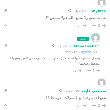
Shymaa
6 سنوات
هي بتتمضغ ولا بتتبلع بالماء ولا بتتمص ?!
رد
0
الكاتب
Mona Hesham
6 سنوات
Shymaa
Reply to
يفضل مضغها لأنها تشبه كثيرًا حلويات الكاندي، فهي تتميز بسهولة
مضغها وطعمها.
رد
1
مصطفى خليفه
6 سنوات
ينفع اخذ بيوفيتا مع كبسولات الاوميجا 3؟
رد
0