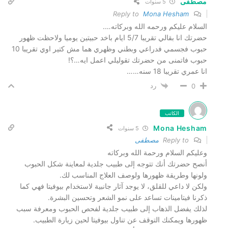
مصطفى
5 سنوات
Mona Hesham
Reply to
السلام عليكم ورحمه الله وبركاته….
حضرتك انا بقالي تقريبا 5/7 ايام باخد حبيتين يوميا ولاحظت ظهور
حبوب فجسمي فدراعي وبطني وظهري هما مش كتير اوي تقريبا 10
حبوب فاتمنى من حضرتك تقوليلي اعمل ايه…؟!
انا عمري تقريبا 18 سنه……
رد
0
الكاتب
Mona Hesham
5 سنوات
Reply to
مصطفى
وعليكم السلام ورحمة الله وبركاته
أنصح حضرتك أنك تتوجه إلى طبيب جلدية لمعاينة شكل الحبوب
ولونها وطريقة ظهورها ولوصف العلاج المناسب لك.
ولكن لا داعي للقلق، لا يوجد آثار جانبية لاستخدام بيوفيتا فهي كما
ذكرنا فيتامينات تساعد على نمو الشعر وتحسين البشرة.
لذلك يفضل الذهاب إلى طبيب جلدية لفحص الحبوب ومعرفة سبب
ظهورها ويمكنك التوقف عن تناول بيوفيتا لحين زيارة الطبيب.