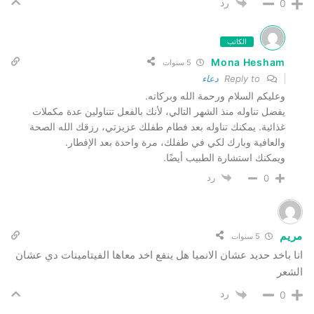
رد
0
الكاتب
Mona Hesham
5 سنوات
Reply to
دعاء
وعليكم السلام ورحمة الله وبركاته.
يفضل تناوله منذ الشهر التالي، لأنك بالفعل تتناولين عدة مكملات
غذائية. يمكنك تناوله بعد فطام طفلك عزيزتي، رزقك الله الصحة
والعافية وبارك لكي في طفلك، مرة واحدة بعد الإفطار.
ويمكنك استشارة الطبيب أيضًا.
رد
0
مريم
5 سنوات
انا باخد حديد عشان الانميا هل ينفع اخد معاها الفيتامينات دي عشان
الشعر
رد
0