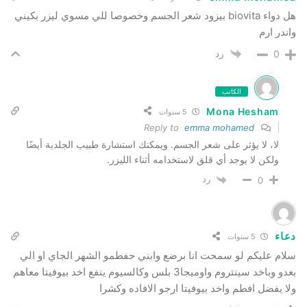
هل دواء biovita بيزود شعر الجسم وخصوصا للي مسوي ليزر بكيني
واندر ارم
رد
0
الكاتب
Mona Hesham
5 سنوات
emma mohamed
Reply to
لا، لا يؤثر على شعر الجسم. ويمكنك استشارة طبيب الجلدية أيضًا
ولكن لا يوجد أي قلق لاستخدامه أثناء الليزر.
رد
0
دعاء
5 سنوات
سلام عليكم لو سمحت انا برضع وابني حفطمو الشهر الجاي او الي
بعدو وباخد سينتروم واوميجا3 بلس وكالسيوم ينفع اخد بيوفيتا معاهم
ولا يفضل افطم واخد بيوفيتا ارجو الافاده وكشرا