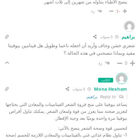
ينصح الأطباء بتناوله من شهرين إلى ثلاث أشهر.
رد
-1
براهيم
5 سنوات
شعري خشن وجاف وأريد أن اجعله ناعما وطويل هل فيتامين بيوفيتا
مفيد وبماذا تنصحني في هذه الحالة ؟
رد
0
الكاتب
Mona Hesham
5 سنوات
Reply to
براهيم
يساعد بيوفيتا على منح فروة الشعر الفيتامينات والمعادن التي يحتاجها
لتعزيز صحته مما يعزز من قوة ولمعان الشعر. يمكنك تناول أقراص
بيوفيتا مرة واحدة يوميًا بعد وجبة الإفطار.
لتحسين قوة وصحة الشعر ينصح بالآتي:
1- تناول نظام غذائي غني بالفيتامينات والمعادن اللازمة للجسم (صحة