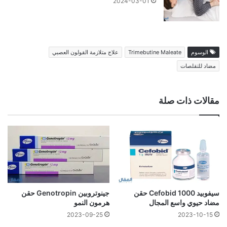
2024-03-01
الوسوم
Trimebutine Maleate
علاج متلازمة القولون العصبي
مضاد للتقلصات
مقالات ذات صلة
سيفوبيد 1000 Cefobid حقن
جينوتروبين Genotropin حقن
مضاد حيوي واسع المجال
هرمون النمو
2023-09-25
2023-10-15