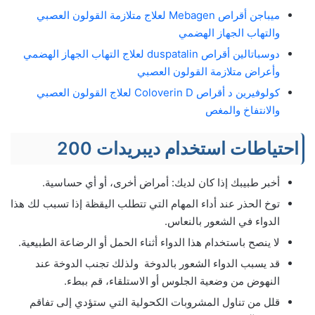
ميباجن أقراص Mebagen لعلاج متلازمة القولون العصبي
والتهاب الجهاز الهضمي
دوسباتالين أقراص duspatalin لعلاج التهاب الجهاز الهضمي
وأعراض متلازمة القولون العصبي
كولوفيرين د أقراص Coloverin D لعلاج القولون العصبي
والانتفاخ والمغص
احتياطات استخدام ديبريدات 200
أخبر طبيبك إذا كان لديك: أمراض أخرى، أو أي حساسية.
توخ الحذر عند أداء المهام التي تتطلب اليقظة إذا تسبب لك هذا
الدواء في الشعور بالنعاس.
لا ينصح باستخدام هذا الدواء أثناء الحمل أو الرضاعة الطبيعية.
قد يسبب الدواء الشعور بالدوخة ولذلك تجنب الدوخة عند
النهوض من وضعية الجلوس أو الاستلقاء، قم ببطء.
قلل من تناول المشروبات الكحولية التي ستؤدي إلى تفاقم