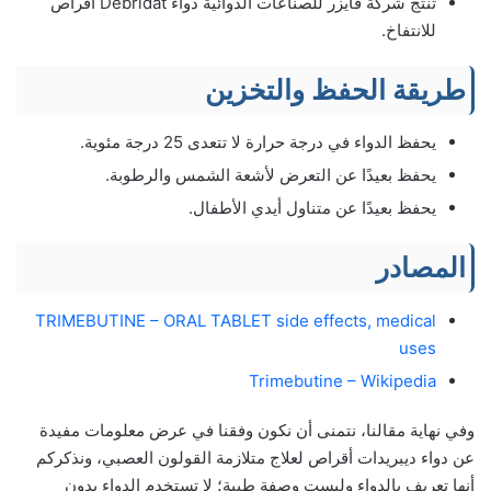
تنتج شركة فايزر للصناعات الدوائية دواء Debridat أقراص
للانتفاخ.
طريقة الحفظ والتخزين
يحفظ الدواء في درجة حرارة لا تتعدى 25 درجة مئوية.
يحفظ بعيدًا عن التعرض لأشعة الشمس والرطوبة.
يحفظ بعيدًا عن متناول أيدي الأطفال.
المصادر
TRIMEBUTINE – ORAL TABLET side effects, medical
uses
Trimebutine – Wikipedia
وفي نهاية مقالنا، نتمنى أن نكون وفقنا في عرض معلومات مفيدة
عن دواء ديبريدات أقراص لعلاج متلازمة القولون العصبي، ونذكركم
أنها تعريف بالدواء وليست وصفة طبية؛ لا تستخدم الدواء بدون