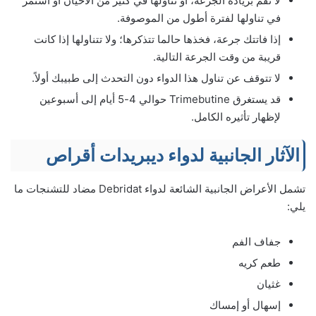
لا تقم بزيادة الجرعة، أو تناولها في كثير من الأحيان أو استمر
في تناولها لفترة أطول من الموصوفة.
إذا فاتتك جرعة، فخذها حالما تتذكرها؛ ولا تتناولها إذا كانت
قريبة من وقت الجرعة التالية.
لا تتوقف عن تناول هذا الدواء دون التحدث إلى طبيبك أولاً.
قد يستغرق Trimebutine حوالي 4-5 أيام إلى أسبوعين
لإظهار تأثيره الكامل.
الآثار الجانبية لدواء ديبريدات أقراص
تشمل الأعراض الجانبية الشائعة لدواء Debridat مضاد للتشنجات ما
يلي:
جفاف الفم
طعم كريه
غثيان
إسهال أو إمساك