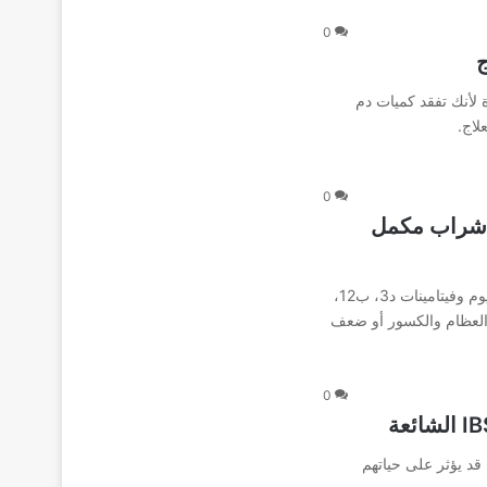
0
ج
ة لأنك تفقد كميات دم
لاج.
0
جي بيديكال بلس EGY PEDICAL PLUS شراب مكمل
ايجي بيديكال بلس EGY PEDICAL PLUS مكمل غذائي كالسيوم وفيتامينات د3، ب12،
 العظام والكسور أو ضعف
0
قد يؤثر على حياتهم