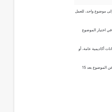
 هو تضييق الاختيار إلى موضوع واحد، للعمل
ي اختيار الموضوع
ات أكاديمية عامة، أو
باستخدام هذه التقنية، ستساعدك على التخلص من بعض الموضوعات بسرعة. إذا لم تجد أي شيء عن الموضوع بعد 15