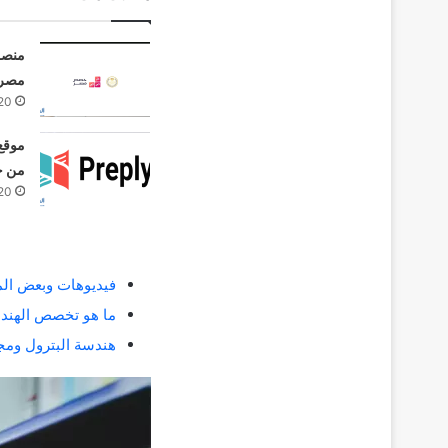
منصة
مصري
20
من خل
20
فيديوهات وبعض الم
ما هو تخصص الهندسة
هندسة البترول ومجا