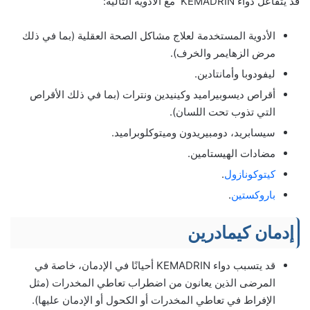
قد يتفاعل دواء KEMADRIN مع الأدوية التالية:
الأدوية المستخدمة لعلاج مشاكل الصحة العقلية (بما في ذلك
مرض الزهايمر والخرف).
ليفودوبا وأمانتادين.
أقراص ديسوبيراميد وكينيدين ونترات (بما في ذلك الأقراص
التي تذوب تحت اللسان).
سيسابريد، دومبيريدون وميتوكلوبراميد.
مضادات الهيستامين.
كيتوكونازول
.
باروكستين
.
إدمان كيمادرين
قد يتسبب دواء KEMADRIN أحيانًا في الإدمان، خاصة في
المرضى الذين يعانون من اضطراب تعاطي المخدرات (مثل
الإفراط في تعاطي المخدرات أو الكحول أو الإدمان عليها).