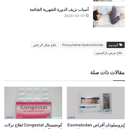
أسباب نزيف الدورة الشهرية الشائعة
2024-03-01
الوسوم
Procyclidine Hydrochloride
علاج شلل الرعاش
علاج مرض باركنسون
مقالات ذات صلة
إيزوميلودان أقراص Esomelodan
كونجيستال Congestal لعلاج نزلات