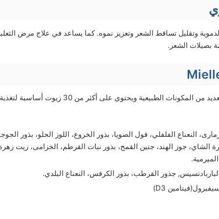
ي
لدموية وتقليل تساقط الشعر وتعزيز نموه. كما يساعد في علاج مرض الثعل
 بصيلات الشعر.
يتكون زيت Mielle من العديد من المكونات الطبيعية ويحتوي
ارى، النعناع الفلفلي، فول الصويا، بذور الخروع، اللوز الحلو، بذور الجوجو
ة الشاي، جوز الهند، جنين القمح، بذور نبات القرطم، الخزامى، زيت زهرة ا
الميرمية.
باربادنسيس, جذور القرطب، بذور الكرفس، النعناع البلدي.