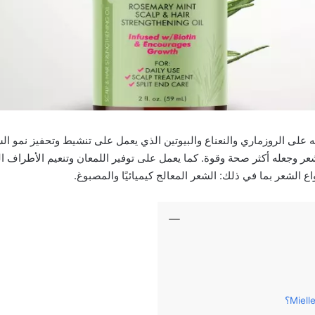
ت Mielle باحتوائه على الروزماري والنعناع والبيوتين الذي يعمل على تنشيط وتحفيز نم
ر وجعله أكثر صحة وقوة. كما يعمل على توفير اللمعان وتنعيم الأطراف ا
ع الشعر بما في ذلك: الشعر المعالج كيميائيًا والمصبوغ.