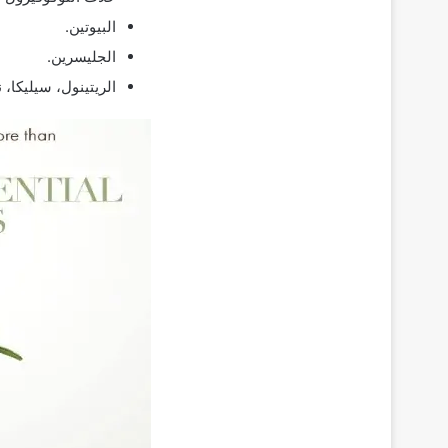
البيوتين.
الجليسرين.
الريتينول، سيليكا، ن