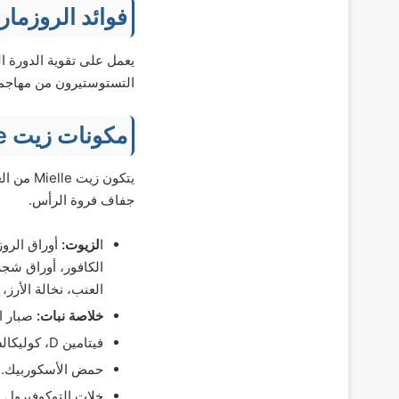
فوائد الروزمار
يعمل على تقوية الدورة ا
التستوستيرون من مهاجمة
مكونات زيت Mielle
جفاف فروة الرأس.
ا
لزيوت:
أوراق الروزم
الكافور، أوراق شجر
العنب، نخالة الأرز، 
خلاصة نبات:
صبار ال
فيتامين D، كوليكالسيفيرول(فيتامين D3)
حمض الأسكوربيك.
خلات التوكوفيرول