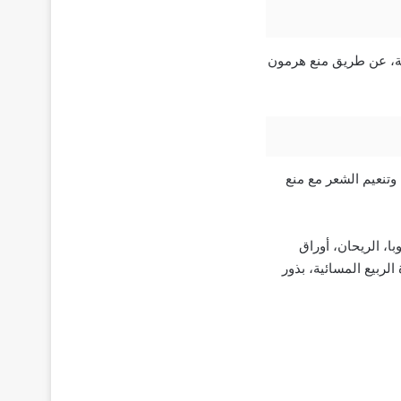
بة، عن طريق منع هرمون
 على أكثر من 30 زيوت أساسية لتغذية وتنعيم الشعر مع منع
با، الريحان، أوراق
لربيع المسائية، بذور