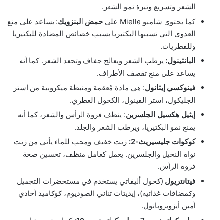
الشعر وتسريع وتيرة نمو الشعر.
كما يحتوى شامبو Mielle على
حمض البنزويك
: يساعد على منع
العدوى التي تسببها البكتيريا بسبب خصائص المضادة للبكتيريا
وللفطريات.
البانثينول:
يرطب الشعر ويعالج جفاف وتجعد الشعر. كما أنه
يساعد على منع تقصف الأطراف.
فينوكسي إيثانول
: هي مادة مُعقمة ومثبطة ميكروبية من استر
الجليكول، استر الفينول، الكحول العطري.
إيثيل هكسيل الجلسرين
: ينظف فروة الرأس والشعر، كما أنه
يمنع نمو البكتيريا، ويرطب الشعر والجلد.
كوكوات جليسيريث-2:
زيت خفيف ومحب للماء يأتي من زيت
نواة النخيل والجلسرين. يعمل كعامل منظف، تحسين صحة
فروة الرأس.
فيتانتريول
(كحول أليفاتي يستخدم في مستحضرات التجميل
وكمضافات غذائية)، إيديتات ثنائي الصوديوم، كوكاميد أحادي
أمين أيزوبروبانول.