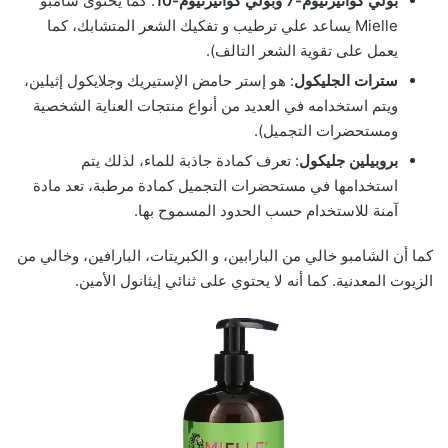
بولي كواتيرنيوم-7
وبولي كواتيرنيوم-10
: كما يحتوى شامبو
Mielle يساعد علي ترطيب و تفكيك الشعر المتشابك، كما
يعمل على تقوية الشعر التالف).
سترات الجليكول
: هو إستر حامض الإستيريك وجلايكول إثيلين،
ويتم استخدامه في العديد من أنواع منتجات العناية الشخصية
ومستحضرات التجميل).
بروبيلين جليكول
: تعرف كمادة جاذبة للماء، لذلك يتم
استخدامها في مستحضرات التجميل كمادة مرطبة، تعد مادة
آمنة للاستخدام حسب الحدود المسموح بها.
كما أن الشامبو خالي من البارابين، و الكبريتات، البارافين، وخالي من
الزيوت المعدنية. كما أنه لا يحتوي على ثنائي إيثانول الأمين.