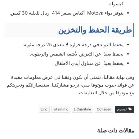
كبسولة.
يتوفر دواء Motova أكياس بسعر 414 ريال للعلبة 30 كيس.
طريقة الحفظ والتخزين
يحفظ الدواء في درجة حرارة لا تتعدى 25 درجة مئوية.
يحفظ بعيدًا عن التعرض لأشعة الشمس والرطوبة.
يحفظ بعيدًا عن متناول أيدي الأطفال.
وفي نهاية مقالنا، نتمنى أن نكون وفقنا في عرض معلومات مفيدة
عن فوائد حبوب موتوفا سي، نرجو مشاركتنا استفساراتكم وتجربتكم
مع موتوفا من خلال التعليقات.
الوسوم
Collagen
L Carnitine
vitamin c
zinc
مقالات ذات صلة