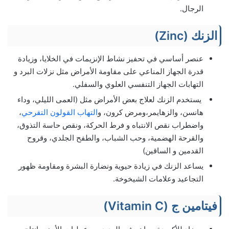
الرجال.
الزنك (Zinc)
عنصر أساسي في تحفيز نشاط الإنزيمات في الخلايا، وزيادة
قدرة الجهاز المناعي على مقاومة الأمراض مثل نزلات البرد و
التهابات الجهاز التنفسي العلوي والسفلي.
يستخدم الزنك لعلاج بعض الأمراض مثل (العمى الليلي، وداء
هانسن، والزهايمر،ومرض كرون، و
التهاب القولون التقرحي
،
واضطراب نقص الانتباه و فرط الحركة، ونقص حاسة التذوق،
والقرحة الهضمية، وحب الشباب، والطفح الجلدي، وقروح
القدمين و الساقين)
يساعد الزنك في زيادة حيوية ونضارة البشرة ومقاومة ظهور
التجاعيد وعلامات الشيخوخة.
فيتامين ج (Vitamin C)