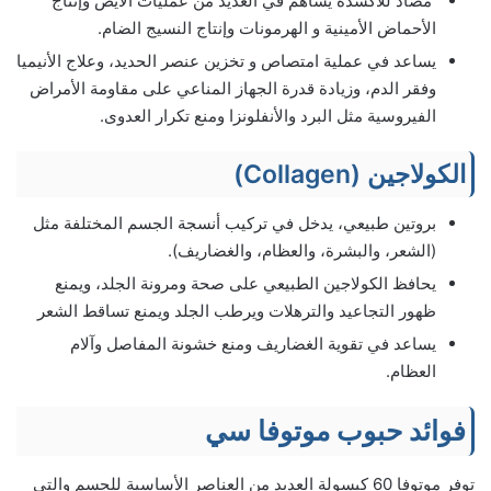
مضاد للأكسدة يساهم في العديد من عمليات الأيض وإنتاج
الأحماض الأمينية و الهرمونات وإنتاج النسيج الضام.
يساعد في عملية امتصاص و تخزين عنصر الحديد، وعلاج الأنيميا
وفقر الدم، وزيادة قدرة الجهاز المناعي على مقاومة الأمراض
الفيروسية مثل البرد والأنفلونزا ومنع تكرار العدوى.
الكولاجين (Collagen)
بروتين طبيعي، يدخل في تركيب أنسجة الجسم المختلفة مثل
(الشعر، والبشرة، والعظام، والغضاريف).
يحافظ الكولاجين الطبيعي على صحة ومرونة الجلد، ويمنع
ظهور التجاعيد والترهلات ويرطب الجلد ويمنع تساقط الشعر
يساعد في تقوية الغضاريف ومنع خشونة المفاصل وآلام
العظام.
فوائد حبوب موتوفا سي
توفر موتوفا 60 كبسولة العديد من العناصر الأساسية للجسم والتي