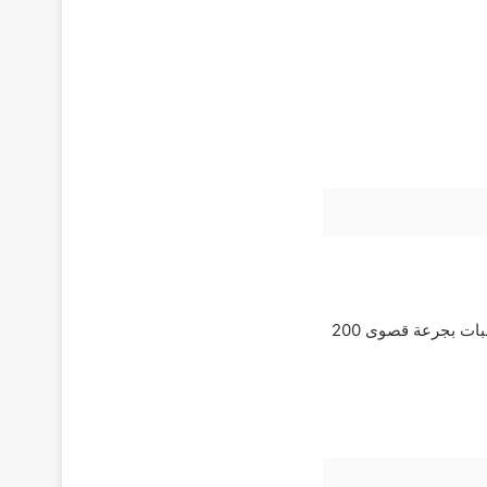
الجرعة العلاجية للبالغين: تناول قرص واحد من 50 Olfen مرتين إلى ثلاث مرات يوميا بعد الوجبات بجرعة قصوى 200