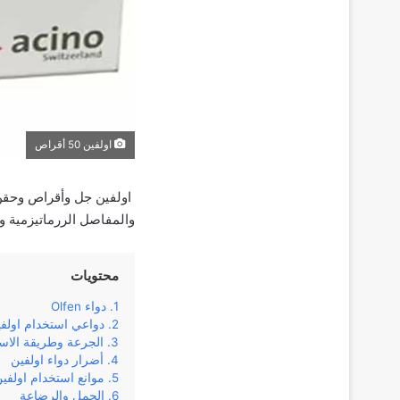
اولفين 50 أقراص
اولفين جل وأقراص وحقن د
والمفاصل الررماتيزمية و
محتويات
دواء Olfen
دواعي استخدام اولف
الجرعة وطريقة الاس
أضرار دواء اولفين
موانع استخدام اولفي
الحمل والرضاعة