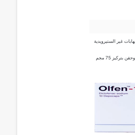
سكنات فئة مضادات الالتهابات غير الستيرويدية
يتوفر الدواء على هيئة أقراص فموية بتركيز (215، 50، 75، 100 مجم) وجل موضعي تركيز 1% وحقن بتركيز 75 مجم