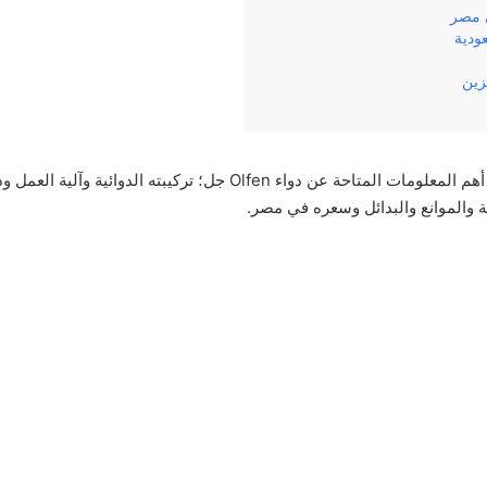
 مصر
ودية
زين
وفي مقالنا هذا سنناقش أهم المعلومات المتاحة عن دواء Olfen جل؛ تركيبته ال
بية والموانع والبدائل وسعره في مصر.