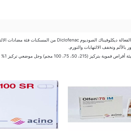
يحتوي على المادة الفعالة ديكلوفيناك الصوديوم Diclofenac من الم
 بالألم وتخفف الالتهابات والتورم.