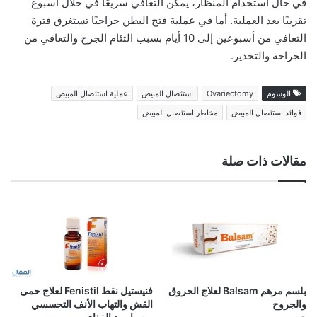
في حال استخدام المنظار، يمكن التعافي سريعًا في خلال أسبوع
تقربيًا بعد العملية. أما في عملية فتح البطن جراحيًا تستغرق فترة
التعافي من أسبوعين إلى 10 أيام بسبب التئام الجرح والتعافي من
الجراحة والتخدير.
الوسوم
Ovariectomy
استئصال المبيض
عملية استئصال المبيض
فوائد استئصال المبيض
مخاطر استئصال المبيض
مقالات ذات صلة
بلسم مرهم Balsam لعلاج الحروق
فنيستيل نقط Fenistil لعلاج حمى
والجروح
القش والتهاب الأنف التحسسي