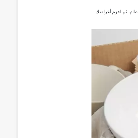
نتظام، ثم احزم أغراضك