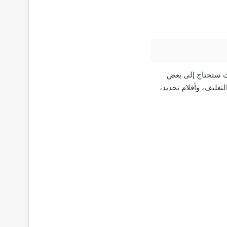
يث ستحتاج إلى بعض
 لتعبئة والتغليف، ولفتان إلى 3 لفات من ورق التغليف، وأقلام تحديد،