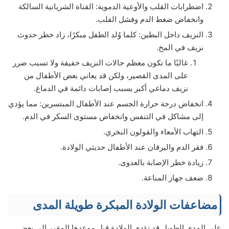
اضطرابات القلب والأوعية الدموية: القناة الشريانية السالكة
وانخفاض ضغط الدم وفشل القلب.
النزيف داخل البطين: كلما وُلد الطفل مبكرًا، زاد خطر حدوث
نزيف في المخ.
غالبًا ما تكون معظم حالات النزيف خفيفة ولا تسبب ضرر
على المدى القصير، ولكن قد يعاني بعض الأطفال من
نزيف دماغي أكبر يسبب إصابات دائمة في الدماغ.
انخفاض درجة حرارة الجسم عند الأطفال المبتسرين: مما يؤدي
إلى مشاكل في التنفس وانخفاض مستوى السكر في الدم.
التهاب الأمعاء والقولون النخري.
فقر الدم واليرقان عند الأطفال حديثي الولادة.
زيادة خطر الإصابة بالعدوى.
ضعف جهاز المناعة.
مضاعفات الولادة المبكرة طويلة المدى
على المدى الطويل قد تؤدي الولادة قبل موعدها المقرر إلى بعض